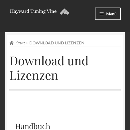
Menü
Über
Start
DOWNLOAD UND LIZENZEN
Download und Lizenzen
Download und
Forum
Lizenzen
Deutsch
Handbuch