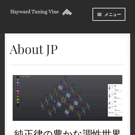
メニュー
について
About JP
ダウンロードとライセンス
フォーラム
純正律の豊かな調性世界