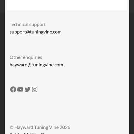
開
Technical support
support@tuningvine.com
Other enquiries
hayward@tuningvine.com
Tuning Vine Facebook
Tuning Vine YouTube
Tuning Vine Twitter
Tuning Vine Instagram
© Hayward Tuning Vine 2026