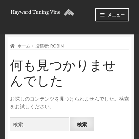
ナ
コ
メニュー
ビ
ン
ゲ
テ
について
ー
ン
シ
ツ
ホーム
投稿者: ROBIN
ダウンロードとライセンス
ョ
へ
ン
ス
何も見つかりませ
フォーラム
へ
キ
ス
ッ
んでした
サ
キ
プ
ブ
ッ
メ
プ
お探しのコンテンツを見つけられませんでした。検索
ニ
をお試しください。
ュ
ー
検
を
索:
展